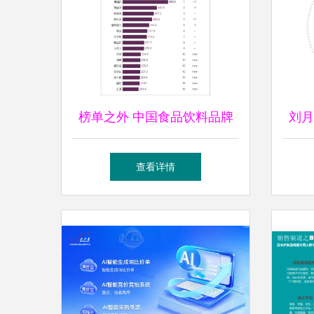
榜单之外 中国食品饮料品牌
刘月
力的真实较量
战
查看详情