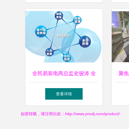
伙人
全民易装电商总监史骏涛 全
聚焦
面实行云智能信息化管理，重
柔与
查看详情
塑品牌新生态
合
如若转载，请注明出处：http://www.ynodj.com/product/