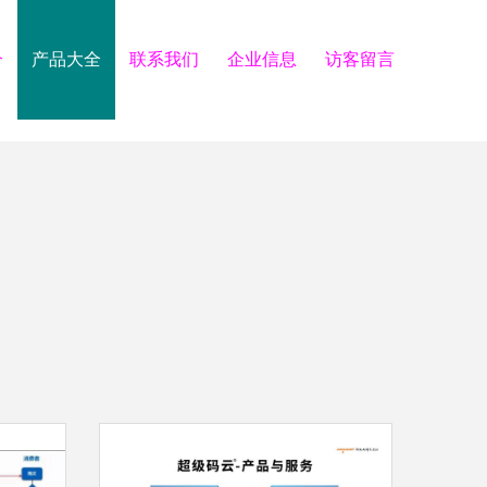
介
产品大全
联系我们
企业信息
访客留言