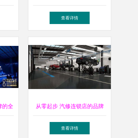
程纪实
力，共筑高增长新篇章
查看详情
牌的全
从零起步 汽修连锁店的品牌
设计与低成本突围策略
查看详情