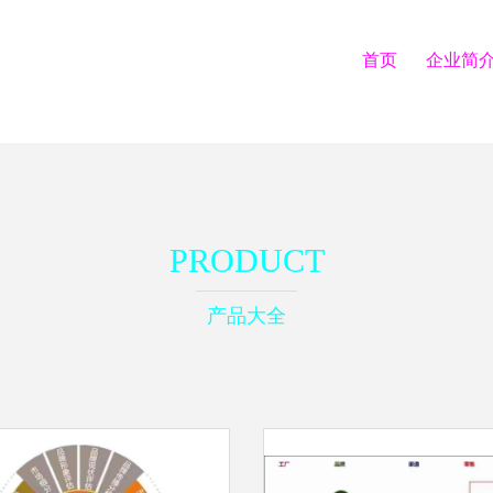
首页
企业简
PRODUCT
产品大全