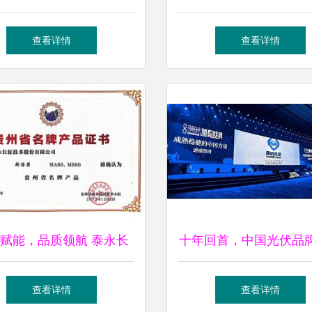
款“市场”新路径
以幽兰为例的第二次课
查看详情
查看详情
赋能，品质领航 泰永长
十年回首，中国光伏品
A60与MB60荣获“贵州名
球领导力之路
查看详情
查看详情