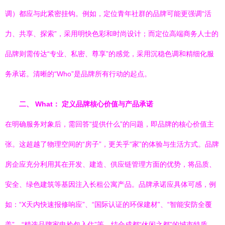
调）都应与此紧密挂钩。例如，定位青年社群的品牌可能更强调“活
力、共享、探索”，采用明快色彩和时尚设计；而定位高端商务人士的
品牌则需传达“专业、私密、尊享”的感觉，采用沉稳色调和精细化服
务承诺。清晰的“Who”是品牌所有行动的起点。
二、 What： 定义品牌核心价值与产品承诺
在明确服务对象后，需回答“提供什么”的问题，即品牌的核心价值主
张。这超越了物理空间的“房子”，更关乎“家”的体验与生活方式。品牌
房企应充分利用其在开发、建造、供应链管理方面的优势，将品质、
安全、绿色建筑等基因注入长租公寓产品。品牌承诺应具体可感，例
如：“X天内快速报修响应”、“国际认证的环保建材”、“智能安防全覆
盖”、“精选品牌家电拎包入住”等。结合成都“休闲之都”的城市特质，